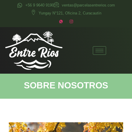
+56 9 9640 9190
ventas@parcelasentrerios.com
Yungay N°121, Oficina 2, Curacautín
SOBRE NOSOTROS